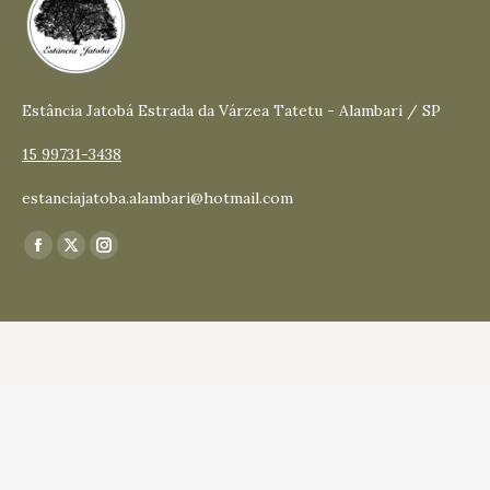
Estância Jatobá Estrada da Várzea Tatetu - Alambari / SP
15 99731-3438
estanciajatoba.alambari@hotmail.com
Encontre-nos em:
Facebook
X
Instagram
page
page
page
opens
opens
opens
in
in
in
new
new
new
window
window
window